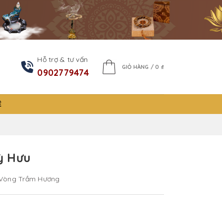
Hỗ trợ & tư vấn
GIỎ HÀNG /
0
₫
0902779474
Ệ
ỳ Hưu
Vòng Trầm Hương