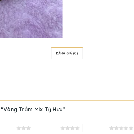
ĐÁNH GIÁ (0)
ét “Vòng Trầm Mix Tỳ Hưu”
ên 5 sao
4 trên 5 sao
5 trên 5 sao