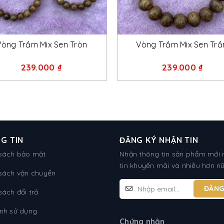
+
+
òng Trầm Mix Sen Tròn
Vòng Trầm Mix Sen Tr
239.000
₫
239.000
₫
G TIN
ĐĂNG KÝ NHẬN TIN
sách bảo mật
Nhận thông tin sản phẩm mới 
tin khuyến mãi và nhiều hơn n
sách vận chuyển
sách đổi trả
nh sử dụng
Chứng nhận