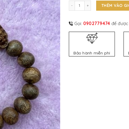
Vòng Trầm Mix Tỳ Hưu số lượng
THÊM VÀO G
Gọi:
0902779474
để được 
Bảo hành miễn phí