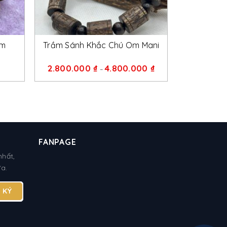
+
ầm
Trầm Sánh Khắc Chú Om Mani
2.800.000
₫
4.800.000
₫
–
FANPAGE
nhất,
ữa.