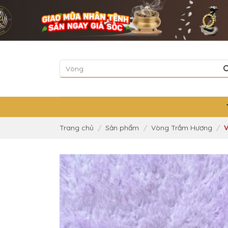
Skip
to
content
Tìm
kiếm:
Trang chủ
/
Sản phẩm
/
Vòng Trầm Hương
/