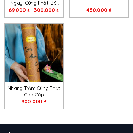
Ngày, Cúng Phật, Bái
Gia Tiên
69.000
₫
300.000
₫
450.000
₫
–
Nhang Trầm Cúng Phật
Cao Cấp
900.000
₫