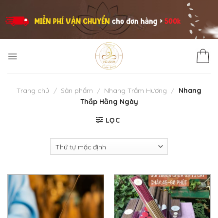
Skip
to
content
Trang chủ
/
Sản phẩm
/
Nhang Trầm Hương
/
Nhang
Thắp Hằng Ngày
LỌC