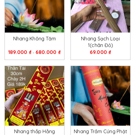
Nhang Không Tăm
Nhang Sạch Loại
1(chân Đỏ)
189.000
₫
680.000
₫
69.000
₫
–
Nhang thắp Hằng
Nhang Trầm Cúng Phật