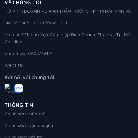
VỀ CHÚNG TÔI
HỘ KINH DOANH VŨ ANH TRẦM HƯƠNG - Mr. PHAN MINH VŨ
Mã Số Thuế : 8044769661-001
Địa chỉ: 321, Kha Vạn Cân, Hiệp Bình Chánh, Thủ Đức Tp. Hồ
Chí Minh.
Điện thoại: 0902779474
Website:
Kết nối với chúng tôi
THÔNG TIN
Chính sách bảo mật
Chính sách vận chuyển
Chính sách đổi trả