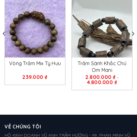
Vòng Trầm Mix Tỳ Hưu
Trầm Sánh Khắc Chú
Om Mani
239.000
₫
2.800.000
₫
–
4.800.000
₫
VỀ CHÚNG TÔI
HỘ KINH DOANH VŨ ANH TRẦM HƯƠNG - Mr. PHAN MINH VŨ