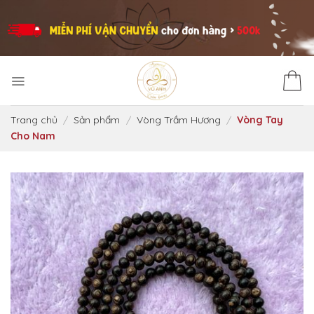
Skip
to
content
Trang chủ
/
Sản phẩm
/
Vòng Trầm Hương
/
Vòng Tay
Cho Nam