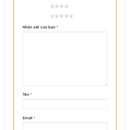
4 trên 5 sao
5 trên 5 sao
Nhận xét của bạn
*
Tên
*
Email
*