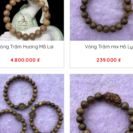
+
+
òng Trầm Hương Mã Lai
Vòng Trâm mix Hồ Ly
4.800.000
₫
239.000
₫