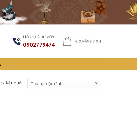
Hỗ trợ & tư vấn
GIỎ HÀNG /
0
₫
0902779474
Ệ
 37 kết quả