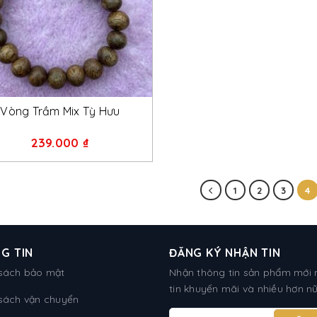
+
Vòng Trầm Mix Tỳ Hưu
239.000
₫
1
2
3
4
G TIN
ĐĂNG KÝ NHẬN TIN
sách bảo mật
Nhận thông tin sản phẩm mới 
tin khuyến mãi và nhiều hơn n
sách vận chuyển