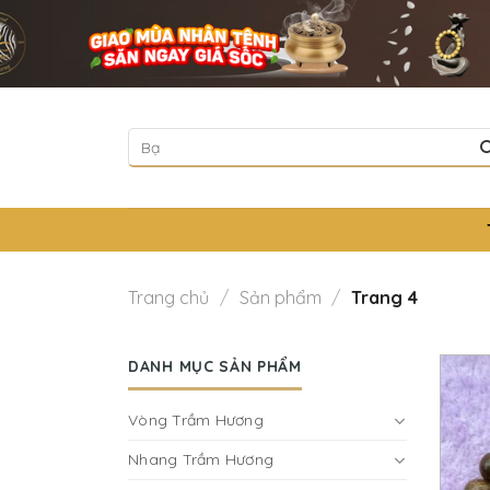
Skip
to
content
Tìm
kiếm:
Trang chủ
/
Sản phẩm
/
Trang 4
DANH MỤC SẢN PHẨM
Vòng Trầm Hương
Nhang Trầm Hương