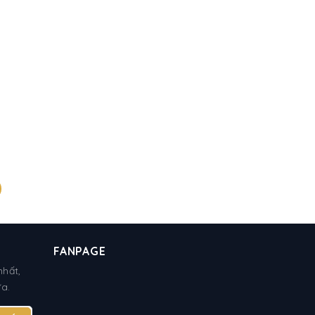
FANPAGE
nhất,
ữa.