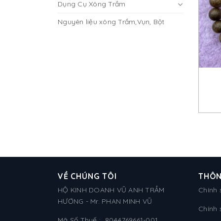
Dụng Cụ Xông Trầm
Nguyên liệu xông Trầm,Vụn, Bột
VỀ CHÚNG TÔI
THÔN
HỘ KINH DOANH VŨ ANH TRẦM
Chính 
HƯƠNG - Mr. PHAN MINH VŨ
Chính 
Mã Số Thuế : 8044769661-001